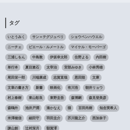
タグ
いとうみく
サン＝テグジュペリ
ショウペンハウエル
ニーチェ
ピエール・ルメートル
マイケル・モーパーゴ
三浦しをん
中島敦
伊坂幸太郎
住野よる
内田樹
単行本
夏目漱石
太宰治
宮部みゆき
小林秀雄
尾田栄一郎
川端康成
志賀直哉
恩田陸
文庫
文章の書き方
新書
映画化
有川浩
朝井リョウ
村上春樹
東山彰良
東野圭吾
森博嗣
森見登美彦
森鴎外
池井戸潤
湊かなえ
猫
百田尚樹
知念実希人
米澤穂信
細田守
羽田圭介
芥川龍之介
西加奈子
諫山創
辻村深月
額賀澪