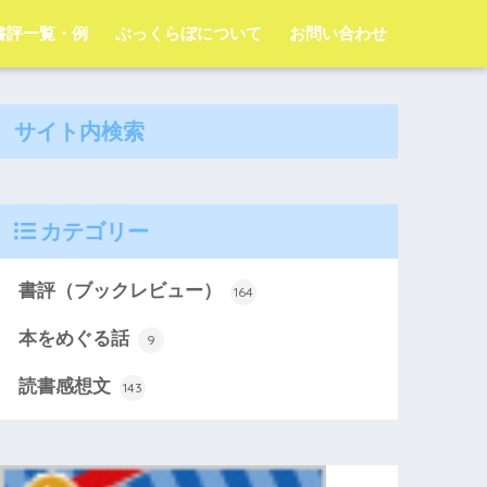
字書評一覧・例
ぶっくらぼについて
お問い合わせ
サイト内検索
カテゴリー
書評（ブックレビュー）
164
本をめぐる話
9
読書感想文
143