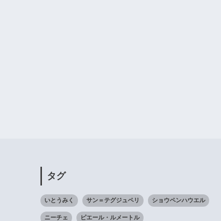
タグ
いとうみく
サン＝テグジュペリ
ショウペンハウエル
ニーチェ
ピエール・ルメートル