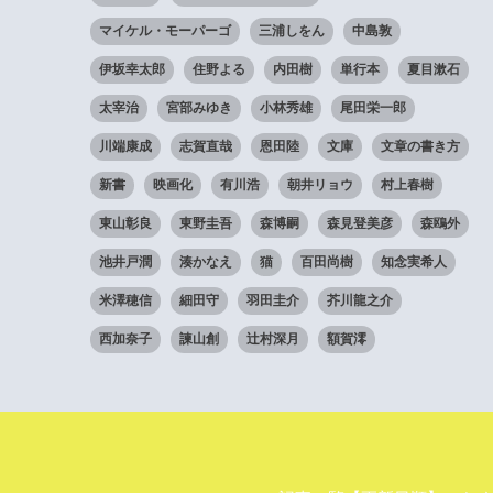
マイケル・モーパーゴ
三浦しをん
中島敦
伊坂幸太郎
住野よる
内田樹
単行本
夏目漱石
太宰治
宮部みゆき
小林秀雄
尾田栄一郎
川端康成
志賀直哉
恩田陸
文庫
文章の書き方
新書
映画化
有川浩
朝井リョウ
村上春樹
東山彰良
東野圭吾
森博嗣
森見登美彦
森鴎外
池井戸潤
湊かなえ
猫
百田尚樹
知念実希人
米澤穂信
細田守
羽田圭介
芥川龍之介
西加奈子
諫山創
辻村深月
額賀澪