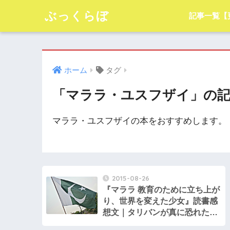
ぶっくらぼ
記事一覧【
ホーム
タグ
「マララ・ユスフザイ」の記
マララ・ユスフザイの本をおすすめします。
2015-08-26
『マララ 教育のために立ち上が
り、世界を変えた少女』読書感
想文｜タリバンが真に恐れたも
のは