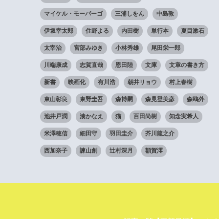
マイケル・モーパーゴ
三浦しをん
中島敦
伊坂幸太郎
住野よる
内田樹
単行本
夏目漱石
太宰治
宮部みゆき
小林秀雄
尾田栄一郎
川端康成
志賀直哉
恩田陸
文庫
文章の書き方
新書
映画化
有川浩
朝井リョウ
村上春樹
東山彰良
東野圭吾
森博嗣
森見登美彦
森鴎外
池井戸潤
湊かなえ
猫
百田尚樹
知念実希人
米澤穂信
細田守
羽田圭介
芥川龍之介
西加奈子
諫山創
辻村深月
額賀澪