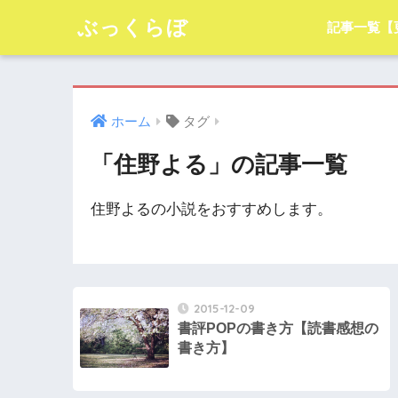
ぶっくらぼ
記事一覧【
ホーム
タグ
「住野よる」の記事一覧
住野よるの小説をおすすめします。
2015-12-09
書評POPの書き方【読書感想の
書き方】