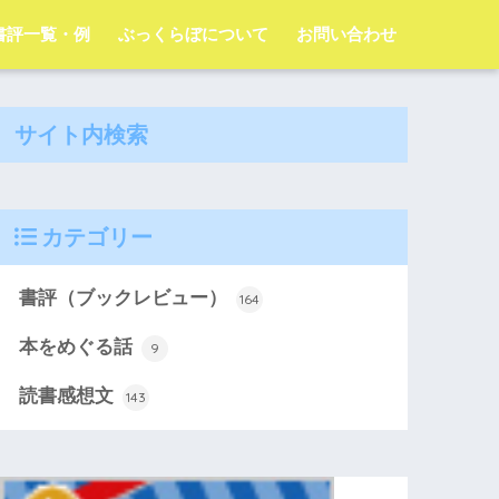
字書評一覧・例
ぶっくらぼについて
お問い合わせ
サイト内検索
カテゴリー
書評（ブックレビュー）
164
本をめぐる話
9
読書感想文
143