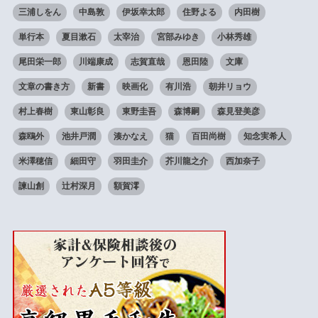
三浦しをん
中島敦
伊坂幸太郎
住野よる
内田樹
単行本
夏目漱石
太宰治
宮部みゆき
小林秀雄
尾田栄一郎
川端康成
志賀直哉
恩田陸
文庫
文章の書き方
新書
映画化
有川浩
朝井リョウ
村上春樹
東山彰良
東野圭吾
森博嗣
森見登美彦
森鴎外
池井戸潤
湊かなえ
猫
百田尚樹
知念実希人
米澤穂信
細田守
羽田圭介
芥川龍之介
西加奈子
諫山創
辻村深月
額賀澪