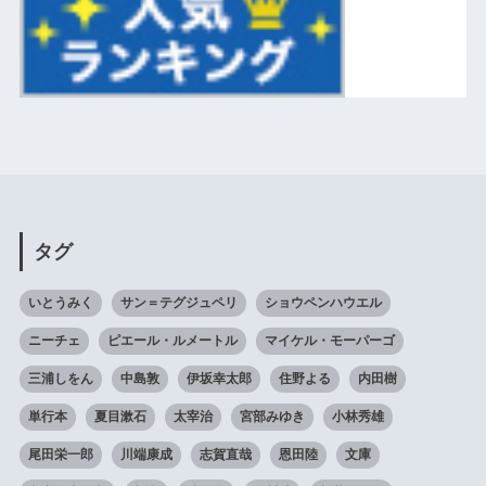
タグ
いとうみく
サン＝テグジュペリ
ショウペンハウエル
ニーチェ
ピエール・ルメートル
マイケル・モーパーゴ
三浦しをん
中島敦
伊坂幸太郎
住野よる
内田樹
単行本
夏目漱石
太宰治
宮部みゆき
小林秀雄
尾田栄一郎
川端康成
志賀直哉
恩田陸
文庫