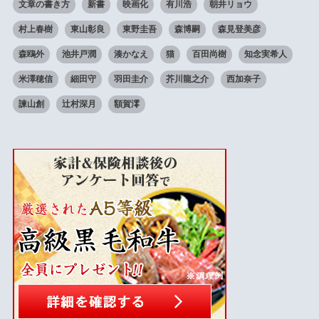
文章の書き方
新書
映画化
有川浩
朝井リョウ
村上春樹
東山彰良
東野圭吾
森博嗣
森見登美彦
森鴎外
池井戸潤
湊かなえ
猫
百田尚樹
知念実希人
米澤穂信
細田守
羽田圭介
芥川龍之介
西加奈子
諫山創
辻村深月
額賀澪