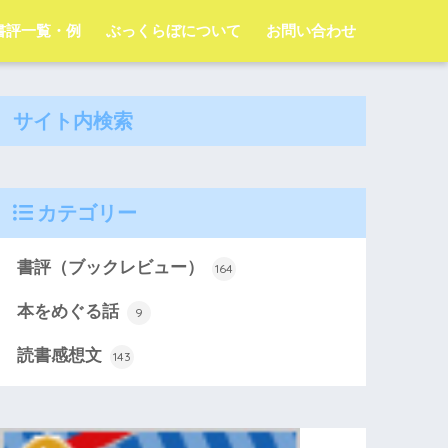
字書評一覧・例
ぶっくらぼについて
お問い合わせ
サイト内検索
カテゴリー
書評（ブックレビュー）
164
本をめぐる話
9
読書感想文
143