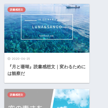
読書感想文
2020-06-25
『月と珊瑚』読書感想文｜変わるために
は観察だ
読書感想文