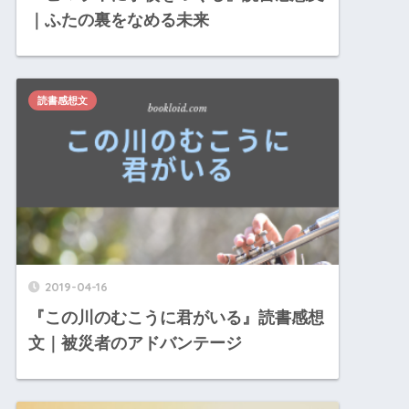
｜ふたの裏をなめる未来
読書感想文
2019-04-16
『この川のむこうに君がいる』読書感想
文｜被災者のアドバンテージ