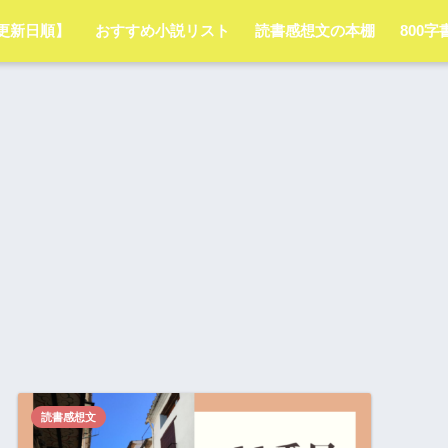
更新日順】
おすすめ小説リスト
読書感想文の本棚
800
読書感想文