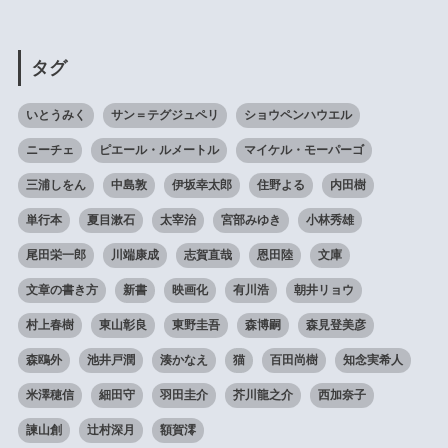
タグ
いとうみく
サン＝テグジュペリ
ショウペンハウエル
ニーチェ
ピエール・ルメートル
マイケル・モーパーゴ
三浦しをん
中島敦
伊坂幸太郎
住野よる
内田樹
単行本
夏目漱石
太宰治
宮部みゆき
小林秀雄
尾田栄一郎
川端康成
志賀直哉
恩田陸
文庫
文章の書き方
新書
映画化
有川浩
朝井リョウ
村上春樹
東山彰良
東野圭吾
森博嗣
森見登美彦
森鴎外
池井戸潤
湊かなえ
猫
百田尚樹
知念実希人
米澤穂信
細田守
羽田圭介
芥川龍之介
西加奈子
諫山創
辻村深月
額賀澪