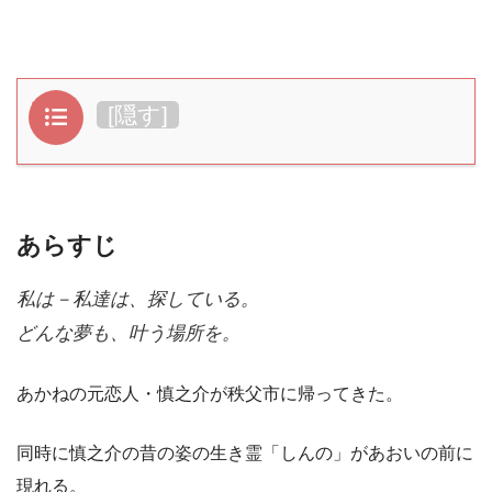
目次
[
隠す
]
あらすじ
私は－私達は、探している。

どんな夢も、叶う場所を。
あかねの元恋人・慎之介が秩父市に帰ってきた。
同時に慎之介の昔の姿の生き霊「しんの」があおいの前に
現れる。