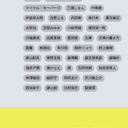
マイケル・モーパーゴ
三浦しをん
中島敦
伊坂幸太郎
住野よる
内田樹
単行本
夏目漱石
太宰治
宮部みゆき
小林秀雄
尾田栄一郎
川端康成
志賀直哉
恩田陸
文庫
文章の書き方
新書
映画化
有川浩
朝井リョウ
村上春樹
東山彰良
東野圭吾
森博嗣
森見登美彦
森鴎外
池井戸潤
湊かなえ
猫
百田尚樹
知念実希人
米澤穂信
細田守
羽田圭介
芥川龍之介
西加奈子
諫山創
辻村深月
額賀澪