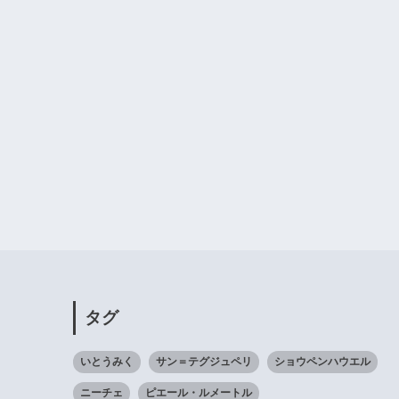
タグ
いとうみく
サン＝テグジュペリ
ショウペンハウエル
ニーチェ
ピエール・ルメートル