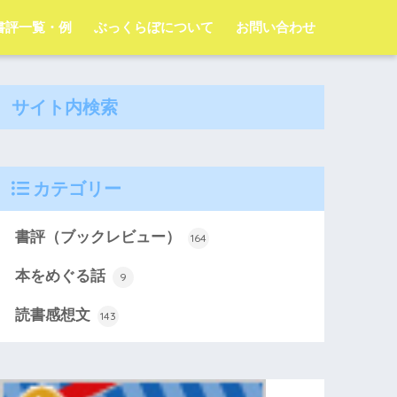
字書評一覧・例
ぶっくらぼについて
お問い合わせ
サイト内検索
カテゴリー
書評（ブックレビュー）
164
本をめぐる話
9
読書感想文
143