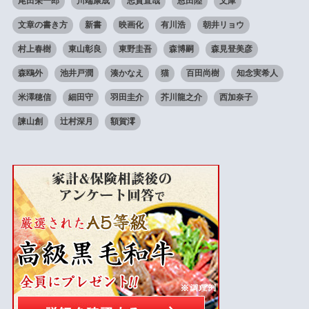
尾田栄一郎
川端康成
志賀直哉
恩田陸
文庫
文章の書き方
新書
映画化
有川浩
朝井リョウ
村上春樹
東山彰良
東野圭吾
森博嗣
森見登美彦
森鴎外
池井戸潤
湊かなえ
猫
百田尚樹
知念実希人
米澤穂信
細田守
羽田圭介
芥川龍之介
西加奈子
諫山創
辻村深月
額賀澪