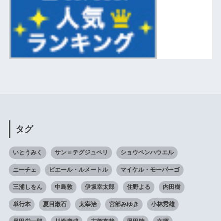
タグ
いとうみく
サン＝テグジュペリ
ショウペンハウエル
ニーチェ
ピエール・ルメートル
マイケル・モーパーゴ
三浦しをん
中島敦
伊坂幸太郎
住野よる
内田樹
単行本
夏目漱石
太宰治
宮部みゆき
小林秀雄