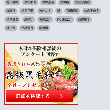
村上春樹
東山彰良
東野圭吾
森博嗣
森見登美彦
森鴎外
池井戸潤
湊かなえ
猫
百田尚樹
知念実希人
米澤穂信
細田守
羽田圭介
芥川龍之介
西加奈子
諫山創
辻村深月
額賀澪