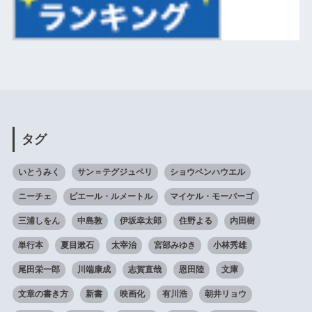
タグ
いとうみく
サン＝テグジュペリ
ショウペンハウエル
ニーチェ
ピエール・ルメートル
マイケル・モーパーゴ
三浦しをん
中島敦
伊坂幸太郎
住野よる
内田樹
単行本
夏目漱石
太宰治
宮部みゆき
小林秀雄
尾田栄一郎
川端康成
志賀直哉
恩田陸
文庫
文章の書き方
新書
映画化
有川浩
朝井リョウ