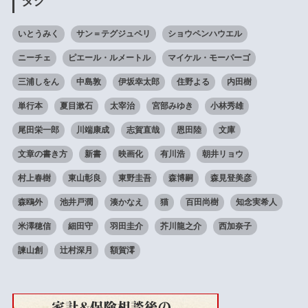
タグ
いとうみく
サン＝テグジュペリ
ショウペンハウエル
ニーチェ
ピエール・ルメートル
マイケル・モーパーゴ
三浦しをん
中島敦
伊坂幸太郎
住野よる
内田樹
単行本
夏目漱石
太宰治
宮部みゆき
小林秀雄
尾田栄一郎
川端康成
志賀直哉
恩田陸
文庫
文章の書き方
新書
映画化
有川浩
朝井リョウ
村上春樹
東山彰良
東野圭吾
森博嗣
森見登美彦
森鴎外
池井戸潤
湊かなえ
猫
百田尚樹
知念実希人
米澤穂信
細田守
羽田圭介
芥川龍之介
西加奈子
諫山創
辻村深月
額賀澪