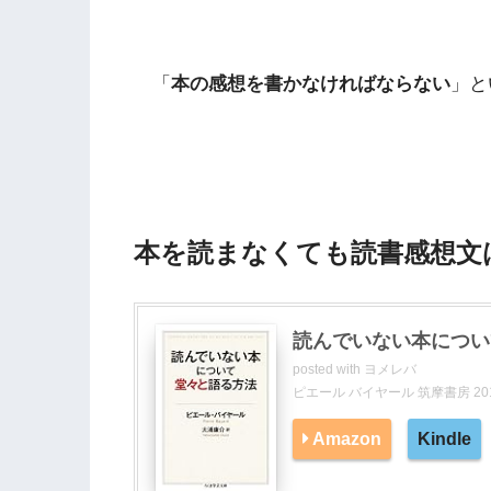
「
本の感想を書かなければならない
」と
本を読まなくても読書感想文
読んでいない本につい
posted with
ヨメレバ
ピエール バイヤール 筑摩書房 2016
Amazon
Kindle