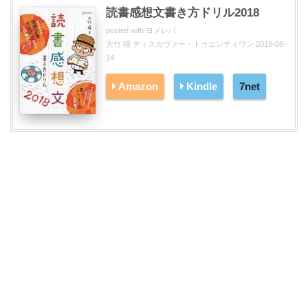
読書感想文書き方ドリル2018
posted with
ヨメレバ
大竹 稽 ディスカヴァー・トゥエンティワン 2018-06-
14
Amazon
Kindle
7net