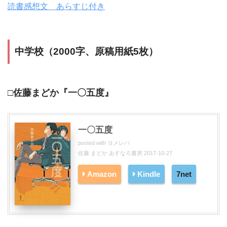
読書感想文 あらすじ付き
中学校（2000字、原稿用紙5枚）
□佐藤まどか『一〇五度』
一〇五度
posted with
ヨメレバ
佐藤 まどか あすなろ書房 2017-10-27
Amazon
Kindle
7net