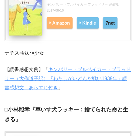
キンバリー・ブルベイカー ブラッドリー 評論社
2017-08-10
Amazon
Kindle
7net
ナチス×戦い×少女
【読書感想文例】「
キンバリー・ブルベイカー・ブラッド
リー（大作道子訳）『わたしがいどんだ戦い1939年』読
書感想文 あらすじ付き
」
□小林照幸『車いす犬ラッキー：捨てられた命と生
きる』