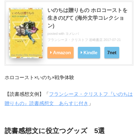
いのちは贈りもの ホロコーストを
生きのびて (海外文学コレクショ
ン)
posted with
ヨメレバ
フランシーヌ・クリストフ 岩崎書店 2017-07-21
Amazon
Kindle
7net
ホロコースト×いのち×戦争体験
【読書感想文例】「
フランシーヌ・クリストフ『いのちは
贈りもの』読書感想文 あらすじ付き
」
読書感想文に役立つグッズ 5選