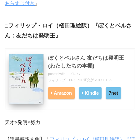
あらすじ付き
」
□フィリップ・ロイ（櫛田理絵訳）『ぼくとベルさ
ん：友だちは発明王』
ぼくとベルさん 友だちは発明王
(わたしたちの本棚)
posted with
ヨメレバ
フィリップ・ロイ PHP研究所 2017-01-25
Amazon
Kindle
7net
天才×発明×努力
【読書感想文例】「
フィリップ・ロイ（櫛田理絵訳）『ぼ