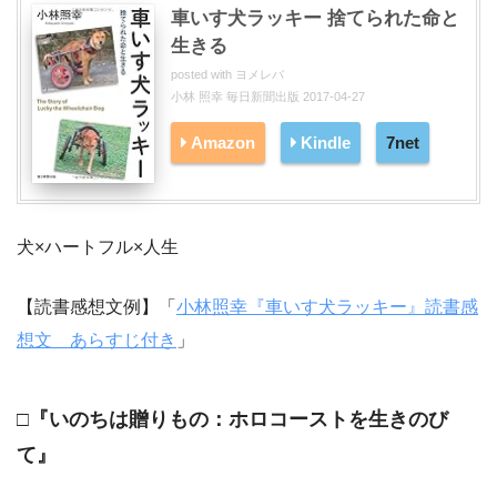
車いす犬ラッキー 捨てられた命と
生きる
posted with
ヨメレバ
小林 照幸 毎日新聞出版 2017-04-27
Amazon
Kindle
7net
犬×ハートフル×人生
【読書感想文例】「
小林照幸『車いす犬ラッキー』読書感
想文 あらすじ付き
」
□『いのちは贈りもの：ホロコーストを生きのび
て』