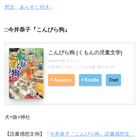
想文 あらすじ付き
」
□今井恭子『こんぴら狗』
こんぴら狗 (くもんの児童文学)
posted with
ヨメレバ
今井 恭子,いぬんこ くもん出版 2017-12-13
Amazon
Kindle
7net
犬×旅×神社
【読書感想文例】「
今井恭子『こんぴら狗』読書感想文