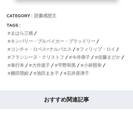
CATEGORY :
読書感想文
TAGS :
まはら三桃
キンバリー・ブルベイカー・ブラッドリー
コンチャ・ロペス=ナルバエス
フィリップ・ロイ
フランシーヌ・クリストフ
今井恭子
佐藤まどか
単行本
大作道子
宇野和美
小林照幸
櫛田理絵
池田まき子
石井里津子
おすすめ関連記事