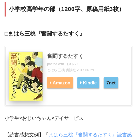
小学校高学年の部（1200字、原稿用紙3枚）
□まはら三桃『奮闘するたすく』
奮闘するたすく
posted with
ヨメレバ
まはら 三桃 講談社 2017-06-29
Amazon
Kindle
7net
小学生×おじいちゃん×デイサービス
【読書感想文例】「
まはら三桃『奮闘するたすく』読書感