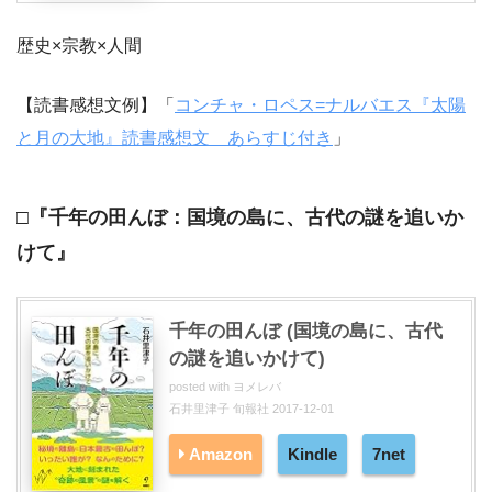
歴史×宗教×人間
【読書感想文例】「
コンチャ・ロペス=ナルバエス『太陽
と月の大地』読書感想文 あらすじ付き
」
□『千年の田んぼ：国境の島に、古代の謎を追いか
けて』
千年の田んぼ (国境の島に、古代
の謎を追いかけて)
posted with
ヨメレバ
石井里津子 旬報社 2017-12-01
Amazon
Kindle
7net