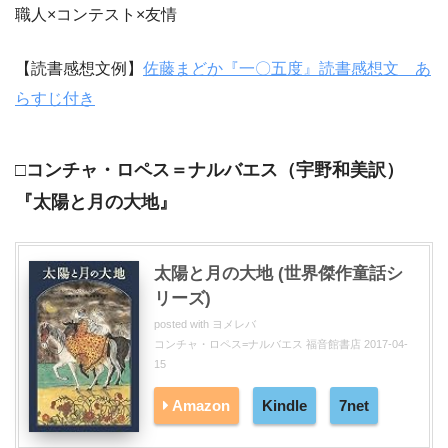
職人×コンテスト×友情
【読書感想文例】
佐藤まどか『一〇五度』読書感想文 あ
らすじ付き
□コンチャ・ロペス＝ナルバエス（宇野和美訳）
『太陽と月の大地』
太陽と月の大地 (世界傑作童話シ
リーズ)
posted with
ヨメレバ
コンチャ・ロペス=ナルバエス 福音館書店 2017-04-
15
Amazon
Kindle
7net