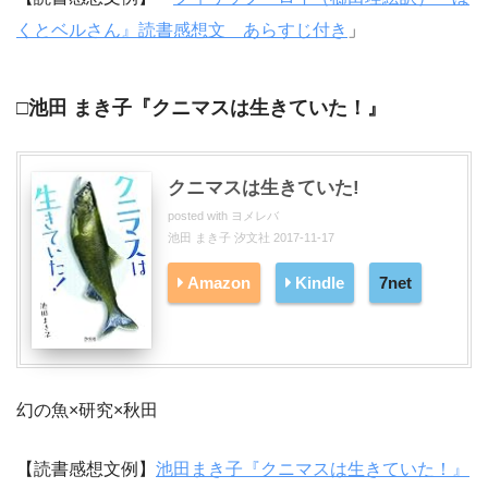
くとベルさん』読書感想文 あらすじ付き
」
□池田 まき子『クニマスは生きていた！』
クニマスは生きていた!
posted with
ヨメレバ
池田 まき子 汐文社 2017-11-17
Amazon
Kindle
7net
幻の魚×研究×秋田
【読書感想文例】
池田まき子『クニマスは生きていた！』