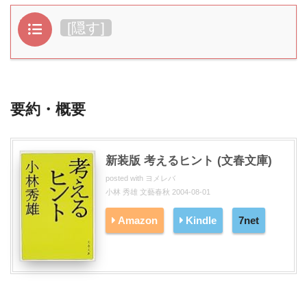
目次
[
隠す
]
要約・概要
新装版 考えるヒント (文春文庫)
posted with
ヨメレバ
小林 秀雄 文藝春秋 2004-08-01
Amazon
Kindle
7net