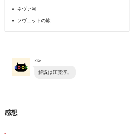
ネヴァ河
ソヴェットの旅
KKc
解説は江藤淳。
感想