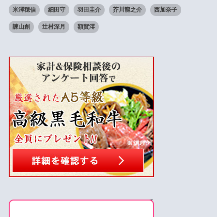
米澤穂信
細田守
羽田圭介
芥川龍之介
西加奈子
諫山創
辻村深月
額賀澪