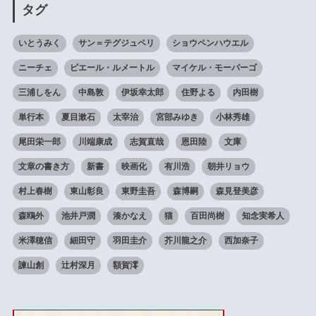
タグ
いとうみく
サン＝テグジュペリ
ショウペンハウエル
ニーチェ
ピエール・ルメートル
マイケル・モーパーゴ
三浦しをん
中島敦
伊坂幸太郎
住野よる
内田樹
単行本
夏目漱石
太宰治
宮部みゆき
小林秀雄
尾田栄一郎
川端康成
志賀直哉
恩田陸
文庫
文章の書き方
新書
映画化
有川浩
朝井リョウ
村上春樹
東山彰良
東野圭吾
森博嗣
森見登美彦
森鴎外
池井戸潤
湊かなえ
猫
百田尚樹
知念実希人
米澤穂信
細田守
羽田圭介
芥川龍之介
西加奈子
諫山創
辻村深月
額賀澪