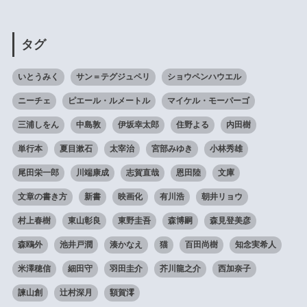
タグ
いとうみく
サン＝テグジュペリ
ショウペンハウエル
ニーチェ
ピエール・ルメートル
マイケル・モーパーゴ
三浦しをん
中島敦
伊坂幸太郎
住野よる
内田樹
単行本
夏目漱石
太宰治
宮部みゆき
小林秀雄
尾田栄一郎
川端康成
志賀直哉
恩田陸
文庫
文章の書き方
新書
映画化
有川浩
朝井リョウ
村上春樹
東山彰良
東野圭吾
森博嗣
森見登美彦
森鴎外
池井戸潤
湊かなえ
猫
百田尚樹
知念実希人
米澤穂信
細田守
羽田圭介
芥川龍之介
西加奈子
諫山創
辻村深月
額賀澪