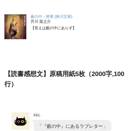
薮の中・将軍 (角川文庫)
芥川 龍之介
【答えは藪の中にあらず】
【読書感想文】原稿用紙5枚（2000字,100
行）
KKc
「『藪の中』にあるラブレター」