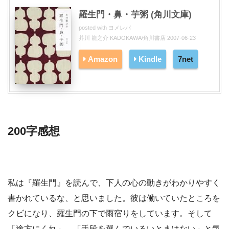
羅生門・鼻・芋粥 (角川文庫)
posted with
ヨメレバ
芥川 龍之介 KADOKAWA/角川書店 2007-06-23
Amazon
Kindle
7net
200字感想
私は『羅生門』を読んで、下人の心の動きがわかりやすく
書かれているな、と思いました。彼は働いていたところを
クビになり、羅生門の下で雨宿りをしています。そして
「途方にくれ」、「手段を選んでいるいとまはない」と気