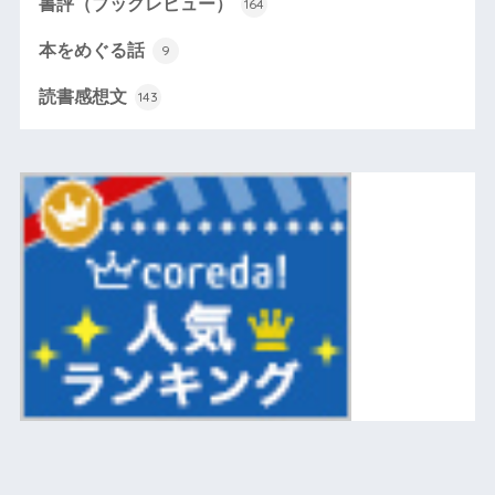
書評（ブックレビュー）
164
本をめぐる話
9
読書感想文
143