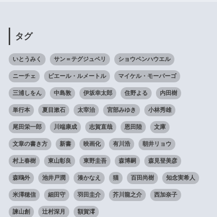
タグ
いとうみく
サン＝テグジュペリ
ショウペンハウエル
ニーチェ
ピエール・ルメートル
マイケル・モーパーゴ
三浦しをん
中島敦
伊坂幸太郎
住野よる
内田樹
単行本
夏目漱石
太宰治
宮部みゆき
小林秀雄
尾田栄一郎
川端康成
志賀直哉
恩田陸
文庫
文章の書き方
新書
映画化
有川浩
朝井リョウ
村上春樹
東山彰良
東野圭吾
森博嗣
森見登美彦
森鴎外
池井戸潤
湊かなえ
猫
百田尚樹
知念実希人
米澤穂信
細田守
羽田圭介
芥川龍之介
西加奈子
諫山創
辻村深月
額賀澪