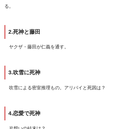
る。
2.死神と藤田
ヤクザ・藤田が仁義を通す。
3.吹雪に死神
吹雪による密室推理もの。アリバイと死因は？
4.恋愛で死神
片想いの結末は？