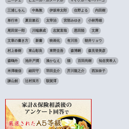
ニーチェ
ピエール・ルメートル
マイケル・モーパーゴ
三浦しをん
中島敦
伊坂幸太郎
住野よる
内田樹
単行本
夏目漱石
太宰治
宮部みゆき
小林秀雄
尾田栄一郎
川端康成
志賀直哉
恩田陸
文庫
文章の書き方
新書
映画化
有川浩
朝井リョウ
村上春樹
東山彰良
東野圭吾
森博嗣
森見登美彦
森鴎外
池井戸潤
湊かなえ
猫
百田尚樹
知念実希人
米澤穂信
細田守
羽田圭介
芥川龍之介
西加奈子
諫山創
辻村深月
額賀澪