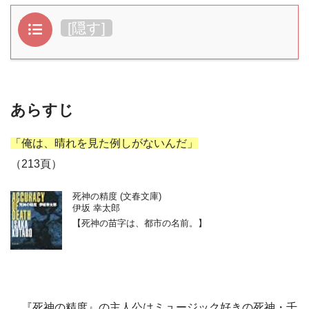
目次
[
隠す
]
あらすじ
「俺は、晴れを見た例しがないんだ」
（213頁）
死神の精度 (文春文庫)
伊坂 幸太郎
【死神の苗字は、都市の名前。】
『死神の精度』の主人公はミュージック好きの死神・千