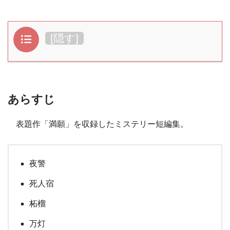
目次
[
隠す
]
あらすじ
表題作「満願」を収録したミステリー短編集。
夜警
死人宿
柘榴
万灯