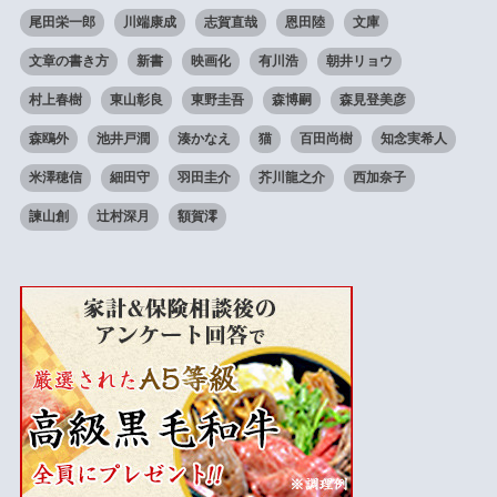
尾田栄一郎
川端康成
志賀直哉
恩田陸
文庫
文章の書き方
新書
映画化
有川浩
朝井リョウ
村上春樹
東山彰良
東野圭吾
森博嗣
森見登美彦
森鴎外
池井戸潤
湊かなえ
猫
百田尚樹
知念実希人
米澤穂信
細田守
羽田圭介
芥川龍之介
西加奈子
諫山創
辻村深月
額賀澪