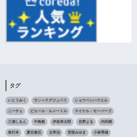
タグ
いとうみく
サン＝テグジュペリ
ショウペンハウエル
ニーチェ
ピエール・ルメートル
マイケル・モーパーゴ
三浦しをん
中島敦
伊坂幸太郎
住野よる
内田樹
単行本
夏目漱石
太宰治
宮部みゆき
小林秀雄