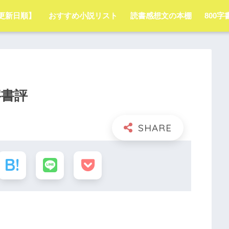
更新日順】
おすすめ小説リスト
読書感想文の本棚
800
字書評