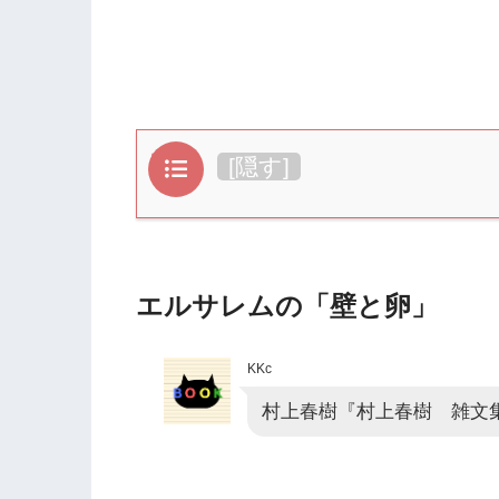
目次
[
隠す
]
エルサレムの「壁と卵」
KKc
村上春樹『村上春樹 雑文集