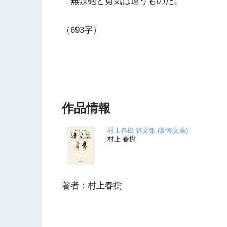
無鉄砲と勇気は違うものだ。
（693字）
作品情報
村上春樹 雑文集 (新潮文庫)
村上 春樹
著者：村上春樹