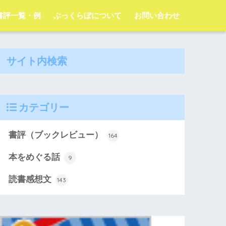
字書評一覧・例
ぶっくらぼについて
お問い合わせ
サイト内検索
カテゴリー
書評（ブックレビュー）
164
本をめぐる話
9
読書感想文
143