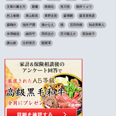
文章の書き方
新書
映画化
有川浩
朝井リョウ
村上春樹
東山彰良
東野圭吾
森博嗣
森見登美彦
森鴎外
池井戸潤
湊かなえ
猫
百田尚樹
知念実希人
米澤穂信
細田守
羽田圭介
芥川龍之介
西加奈子
諫山創
辻村深月
額賀澪