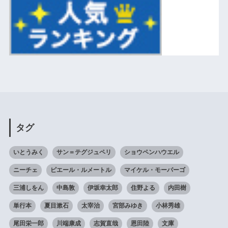
タグ
いとうみく
サン＝テグジュペリ
ショウペンハウエル
ニーチェ
ピエール・ルメートル
マイケル・モーパーゴ
三浦しをん
中島敦
伊坂幸太郎
住野よる
内田樹
単行本
夏目漱石
太宰治
宮部みゆき
小林秀雄
尾田栄一郎
川端康成
志賀直哉
恩田陸
文庫