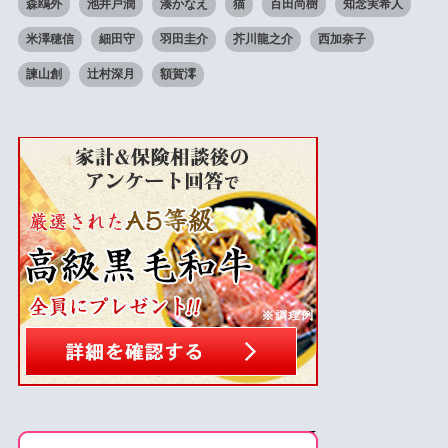
森鴎外
池井戸潤
湊かなえ
猫
百田尚樹
知念実希人
米澤穂信
細田守
羽田圭介
芥川龍之介
西加奈子
諫山創
辻村深月
額賀澪