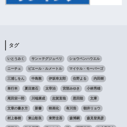
タグ
いとうみく
サン＝テグジュペリ
ショウペンハウエル
ニーチェ
ピエール・ルメートル
マイケル・モーパーゴ
三浦しをん
中島敦
伊坂幸太郎
住野よる
内田樹
単行本
夏目漱石
太宰治
宮部みゆき
小林秀雄
尾田栄一郎
川端康成
志賀直哉
恩田陸
文庫
文章の書き方
新書
映画化
有川浩
朝井リョウ
村上春樹
東山彰良
東野圭吾
森博嗣
森見登美彦