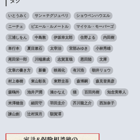
タグ
いとうみく
サン＝テグジュペリ
ショウペンハウエル
ニーチェ
ピエール・ルメートル
マイケル・モーパーゴ
三浦しをん
中島敦
伊坂幸太郎
住野よる
内田樹
単行本
夏目漱石
太宰治
宮部みゆき
小林秀雄
尾田栄一郎
川端康成
志賀直哉
恩田陸
文庫
文章の書き方
新書
映画化
有川浩
朝井リョウ
村上春樹
東山彰良
東野圭吾
森博嗣
森見登美彦
森鴎外
池井戸潤
湊かなえ
猫
百田尚樹
知念実希人
米澤穂信
細田守
羽田圭介
芥川龍之介
西加奈子
諫山創
辻村深月
額賀澪