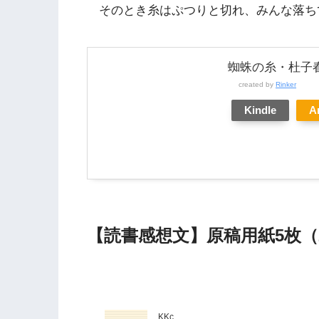
そのとき糸はぷつりと切れ、みんな落ち
蜘蛛の糸・杜子春
created by
Rinker
Kindle
A
【読書感想文】原稿用紙5枚（20
KKc