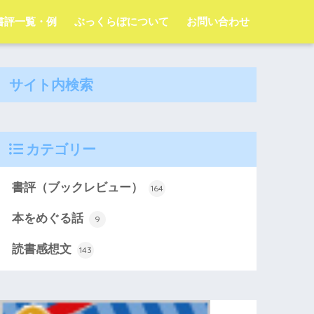
字書評一覧・例
ぶっくらぼについて
お問い合わせ
サイト内検索
カテゴリー
書評（ブックレビュー）
164
本をめぐる話
9
読書感想文
143