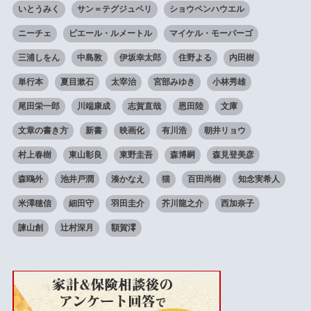
いとうみく
サン＝テグジュペリ
ショウペンハウエル
ニーチェ
ピエール・ルメートル
マイケル・モーパーゴ
三浦しをん
中島敦
伊坂幸太郎
住野よる
内田樹
単行本
夏目漱石
太宰治
宮部みゆき
小林秀雄
尾田栄一郎
川端康成
志賀直哉
恩田陸
文庫
文章の書き方
新書
映画化
有川浩
朝井リョウ
村上春樹
東山彰良
東野圭吾
森博嗣
森見登美彦
森鴎外
池井戸潤
湊かなえ
猫
百田尚樹
知念実希人
米澤穂信
細田守
羽田圭介
芥川龍之介
西加奈子
諫山創
辻村深月
額賀澪