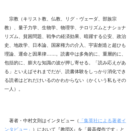
宗教（キリスト教、仏教、リグ・ヴェーダ、部族宗
教）、量子力学、生物学、物理学、テロリズムとナショナ
リズム、貧困問題、戦争の経済効果、暗躍する公安、政治
史、地政学、日本論、国家権力の介入、宇宙創造と超ひも
理論、運命と因果律……。読書中は多角的に、重層的に、
包括的に、膨大な知識の波が押し寄せる。「読み応えがあ
る」といえばそれまでだが、読書体験をしっかり消化でき
る読者はどれだけいるのかわからない（かくいう私もその
一人）。
著者・中村文則はインタビュー（
「集英社による著者イ
ンタビュー」
）において『教団X』を「最高傑作です」と