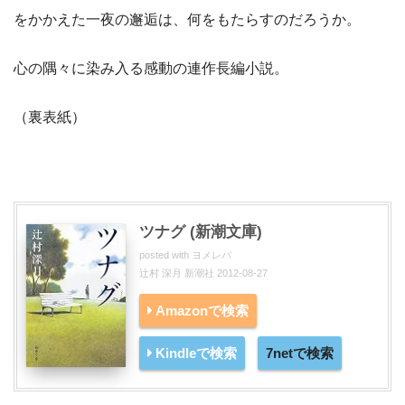
をかかえた一夜の邂逅は、何をもたらすのだろうか。
心の隅々に染み入る感動の連作長編小説。
（裏表紙）
ツナグ (新潮文庫)
posted with
ヨメレバ
辻村 深月 新潮社 2012-08-27
Amazonで検索
Kindleで検索
7netで検索