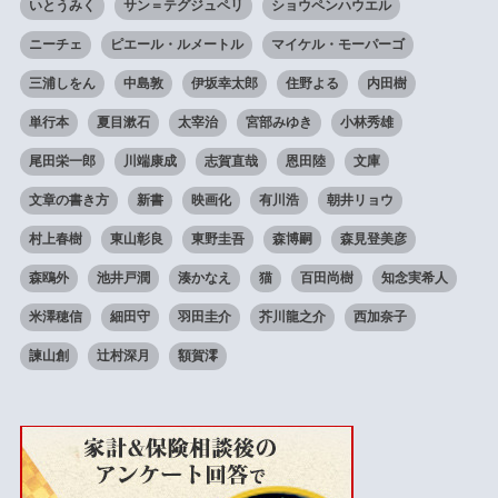
いとうみく
サン＝テグジュペリ
ショウペンハウエル
ニーチェ
ピエール・ルメートル
マイケル・モーパーゴ
三浦しをん
中島敦
伊坂幸太郎
住野よる
内田樹
単行本
夏目漱石
太宰治
宮部みゆき
小林秀雄
尾田栄一郎
川端康成
志賀直哉
恩田陸
文庫
文章の書き方
新書
映画化
有川浩
朝井リョウ
村上春樹
東山彰良
東野圭吾
森博嗣
森見登美彦
森鴎外
池井戸潤
湊かなえ
猫
百田尚樹
知念実希人
米澤穂信
細田守
羽田圭介
芥川龍之介
西加奈子
諫山創
辻村深月
額賀澪