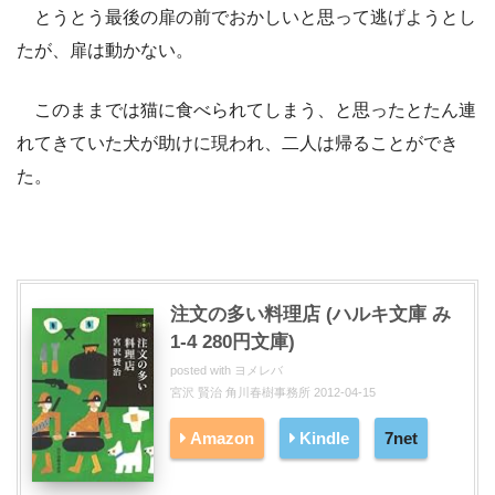
とうとう最後の扉の前でおかしいと思って逃げようとし
たが、扉は動かない。
このままでは猫に食べられてしまう、と思ったとたん連
れてきていた犬が助けに現われ、二人は帰ることができ
た。
注文の多い料理店 (ハルキ文庫 み
1-4 280円文庫)
posted with
ヨメレバ
宮沢 賢治 角川春樹事務所 2012-04-15
Amazon
Kindle
7net