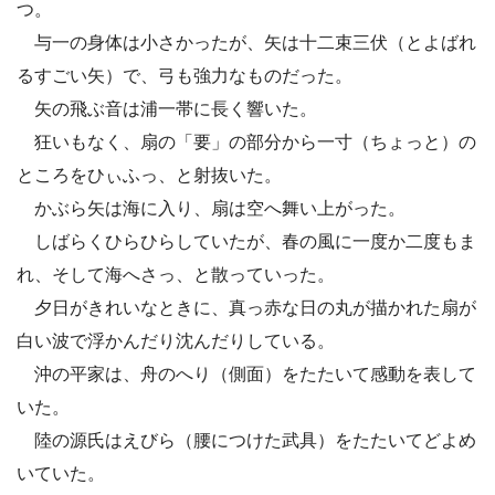
つ。
与一の身体は小さかったが、矢は十二束三伏（とよばれ
るすごい矢）で、弓も強力なものだった。
矢の飛ぶ音は浦一帯に長く響いた。
狂いもなく、扇の「要」の部分から一寸（ちょっと）の
ところをひぃふっ、と射抜いた。
かぶら矢は海に入り、扇は空へ舞い上がった。
しばらくひらひらしていたが、春の風に一度か二度もま
れ、そして海へさっ、と散っていった。
夕日がきれいなときに、真っ赤な日の丸が描かれた扇が
白い波で浮かんだり沈んだりしている。
沖の平家は、舟のへり（側面）をたたいて感動を表して
いた。
陸の源氏はえびら（腰につけた武具）をたたいてどよめ
いていた。