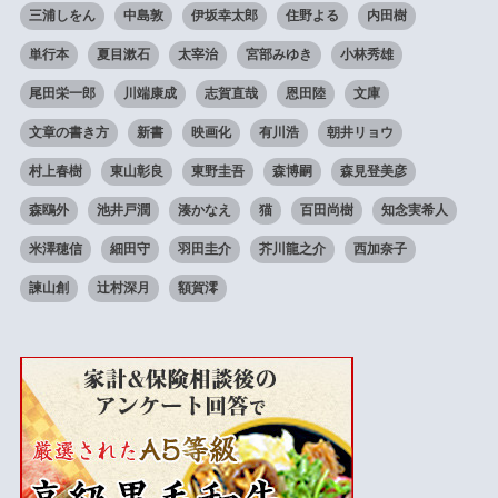
三浦しをん
中島敦
伊坂幸太郎
住野よる
内田樹
単行本
夏目漱石
太宰治
宮部みゆき
小林秀雄
尾田栄一郎
川端康成
志賀直哉
恩田陸
文庫
文章の書き方
新書
映画化
有川浩
朝井リョウ
村上春樹
東山彰良
東野圭吾
森博嗣
森見登美彦
森鴎外
池井戸潤
湊かなえ
猫
百田尚樹
知念実希人
米澤穂信
細田守
羽田圭介
芥川龍之介
西加奈子
諫山創
辻村深月
額賀澪