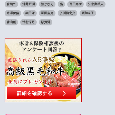
森鴎外
池井戸潤
湊かなえ
猫
百田尚樹
知念実希人
米澤穂信
細田守
羽田圭介
芥川龍之介
西加奈子
諫山創
辻村深月
額賀澪