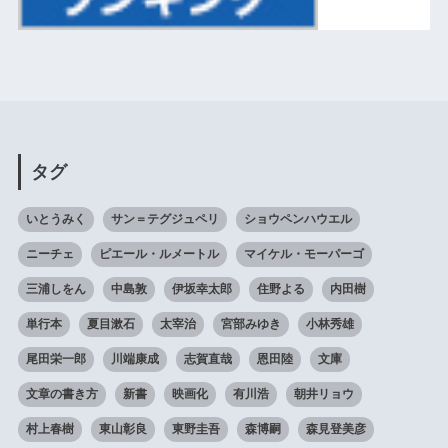
タグ
いとうみく
サン＝テグジュペリ
ショウペンハウエル
ニーチェ
ピエール・ルメートル
マイケル・モーパーゴ
三浦しをん
中島敦
伊坂幸太郎
住野よる
内田樹
単行本
夏目漱石
太宰治
宮部みゆき
小林秀雄
尾田栄一郎
川端康成
志賀直哉
恩田陸
文庫
文章の書き方
新書
映画化
有川浩
朝井リョウ
村上春樹
東山彰良
東野圭吾
森博嗣
森見登美彦