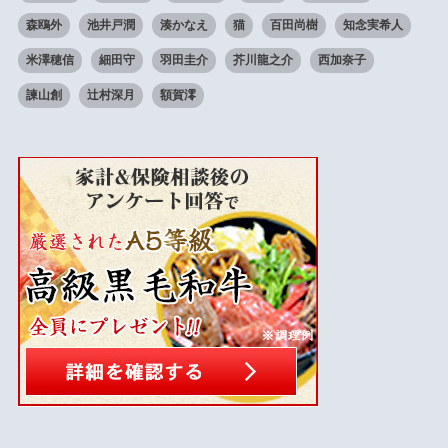
森鴎外
池井戸潤
湊かなえ
猫
百田尚樹
知念実希人
米澤穂信
細田守
羽田圭介
芥川龍之介
西加奈子
諫山創
辻村深月
額賀澪