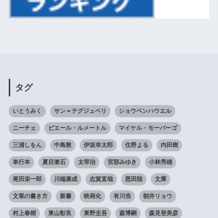
タグ
いとうみく
サン＝テグジュペリ
ショウペンハウエル
ニーチェ
ピエール・ルメートル
マイケル・モーパーゴ
三浦しをん
中島敦
伊坂幸太郎
住野よる
内田樹
単行本
夏目漱石
太宰治
宮部みゆき
小林秀雄
尾田栄一郎
川端康成
志賀直哉
恩田陸
文庫
文章の書き方
新書
映画化
有川浩
朝井リョウ
村上春樹
東山彰良
東野圭吾
森博嗣
森見登美彦